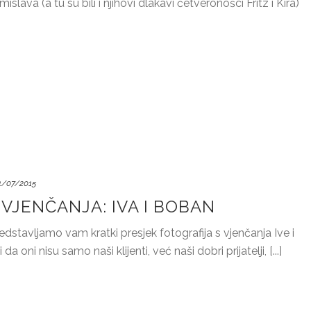
slava (a tu su bili i njihovi dlakavi četveronošci Fritz i Kira)
1/07/2015
VJENČANJA: IVA I BOBAN
tavljamo vam kratki presjek fotografija s vjenčanja Ive i
a oni nisu samo naši klijenti, već naši dobri prijatelji, [...]