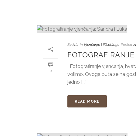
By
kris
In
Vjenčanja | Weddings
Posted
2
FOTOGRAFIRANJE 
Fotografiranje vjenčanja, hvata
0
volimo. Ovoga puta se na gostop
jedno [...]
READ MORE