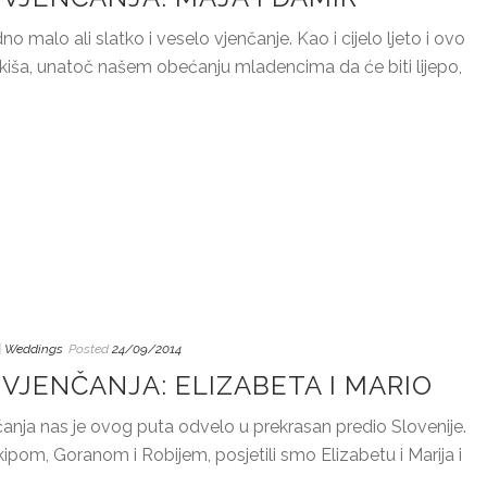
alo ali slatko i veselo vjenčanje. Kao i cijelo ljeto i ovo
a kiša, unatoč našem obećanju mladencima da će biti lijepo,
| Weddings
Posted
24/09/2014
VJENČANJA: ELIZABETA I MARIO
čanja nas je ovog puta odvelo u prekrasan predio Slovenije.
om, Goranom i Robijem, posjetili smo Elizabetu i Marija i