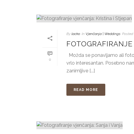
By
lacko
In
Vjenčanja | Weddings
Posted
FOTOGRAFIRANJE 
Možda se ponavljamo ali fotog
0
vrlo interesantan. Posebno na
zanimljive [...]
READ MORE