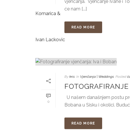
vjenčanja. Vjenčanje Ivane i Tomi
će nam [...]
READ MORE
By
kris
In
Vjenčanja | Weddings
Posted
0
FOTOGRAFIRANJE 
U našem današnjem postu preds
0
Bobana u Sisku i okolici. Budući d
READ MORE