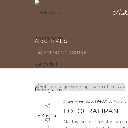
Nasl
ARCHIVES
Tag Archives for: "poziranje"
By
kris
In
Vjenčanja | Weddings
Posted
1
FOTOGRAFIRANJE 
Nastavljamo s predstavljanjem f
0