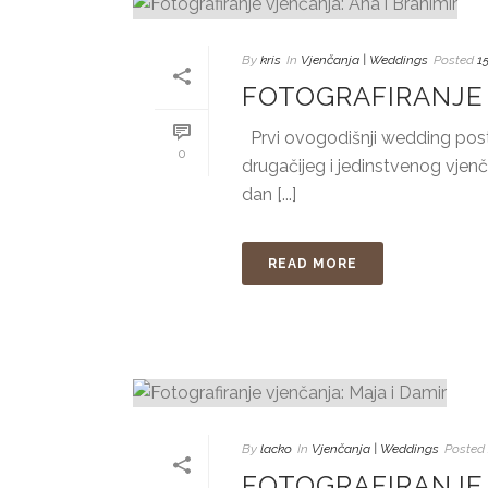
By
kris
In
Vjenčanja | Weddings
Posted
1
FOTOGRAFIRANJE 
Prvi ovogodišnji wedding pos
0
drugačijeg i jedinstvenog vjenča
dan [...]
READ MORE
By
lacko
In
Vjenčanja | Weddings
Posted
FOTOGRAFIRANJE 