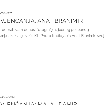
5/02/2015
VJENČANJA: ANA I BRANIMIR
t odmah vam donosi fotografije s jednog posebnog,
nja … kakva je već i KL-Photo tradicija. 🙂 Ana i Branimir svoj
23/10/2014
VJENČANJA: MAJA I DAMIR