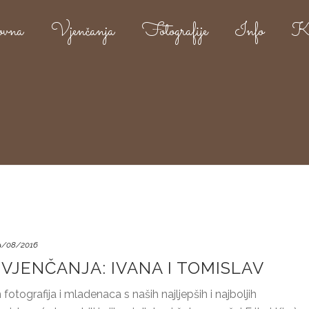
ovna
Vjenčanja
Fotografije
Info
Ko
9/08/2016
VJENČANJA: IVANA I TOMISLAV
otografija i mladenaca s naših najljepših i najboljih