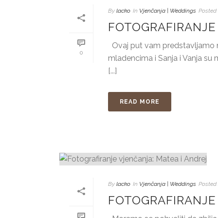
By
lacko
In
Vjenčanja | Weddings
Posted
FOTOGRAFIRANJE 
Ovaj put vam predstavljamo na
0
mladencima i Sanja i Vanja su ml
[...]
READ MORE
By
lacko
In
Vjenčanja | Weddings
Posted
FOTOGRAFIRANJE 