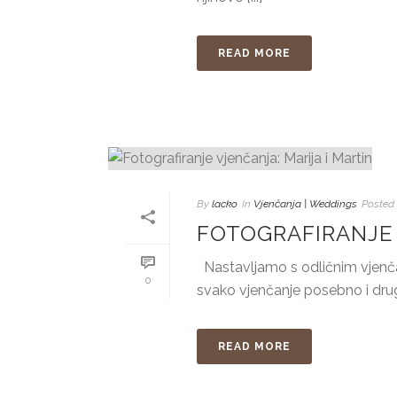
READ MORE
By
lacko
In
Vjenčanja | Weddings
Posted
FOTOGRAFIRANJE 
Nastavljamo s odličnim vjenčan
0
svako vjenčanje posebno i druga
READ MORE