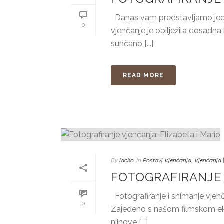
Danas vam predstavljamo jedno m
0
vjenčanje je obilježila dosadn
sunčano [...]
READ MORE
By
lacko
In
Postovi Vjenčanja
,
Vjenčanja 
FOTOGRAFIRANJE 
Fotografiranje i snimanje vjen
0
Zajedeno s našom filmskom ekip
njihove [...]