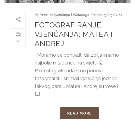
By
lacko
In
Vjenčanja | Weddings
Posted
25/05/2014
FOTOGRAFIRANJE
VJENČANJA: MATEA I
0
ANDREJ
Moramo se pohvaliti da zbilja imamo
najbolje mladence na svijetu 🙂
Proteklog vikenda smo ponovo
fotografirali i snimali vjenčanje jednog
takvog para … Matea i Andrej su veseli,
[...]
READ MORE