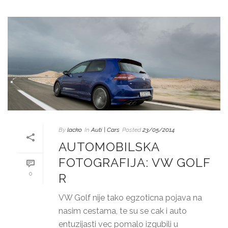
By
lacko
In
Auti | Cars
Posted
23/05/2014
AUTOMOBILSKA
FOTOGRAFIJA: VW GOLF
0
R
VW Golf nije tako egzoticna pojava na
nasim cestama, te su se cak i auto
entuzijasti vec pomalo izgubili u