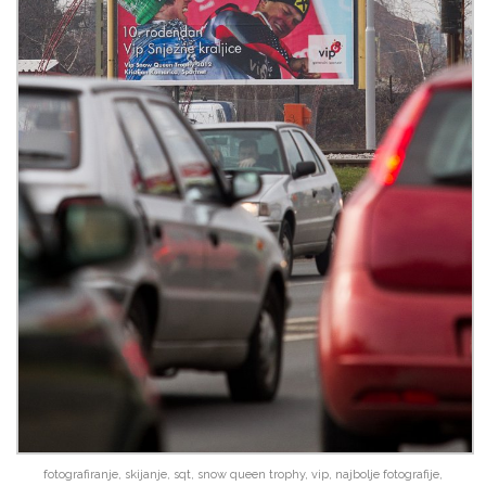
fotografiranje, skijanje, sqt, snow queen trophy, vip, najbolje fotografije,