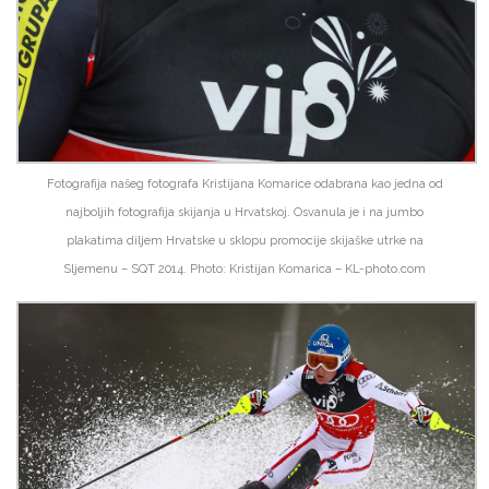
Fotografija našeg fotografa Kristijana Komarice odabrana kao jedna od
najboljih fotografija skijanja u Hrvatskoj. Osvanula je i na jumbo
plakatima diljem Hrvatske u sklopu promocije skijaške utrke na
Sljemenu – SQT 2014. Photo: Kristijan Komarica – KL-photo.com