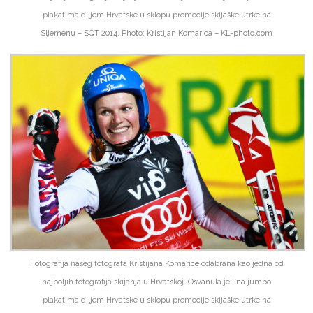
plakatima diljem Hrvatske u sklopu promocije skijaške utrke na
Sljemenu – SQT 2014. Photo: Kristijan Komarica – KL-photo.com
Fotografija našeg fotografa Kristijana Komarice odabrana kao jedna od
najboljih fotografija skijanja u Hrvatskoj. Osvanula je i na jumbo
plakatima diljem Hrvatske u sklopu promocije skijaške utrke na