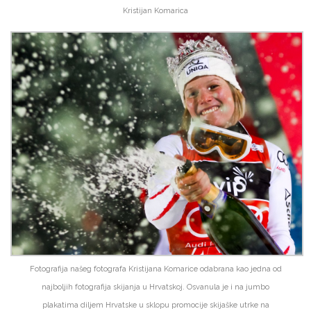
Kristijan Komarica
Fotografija našeg fotografa Kristijana Komarice odabrana kao jedna od
najboljih fotografija skijanja u Hrvatskoj. Osvanula je i na jumbo
plakatima diljem Hrvatske u sklopu promocije skijaške utrke na