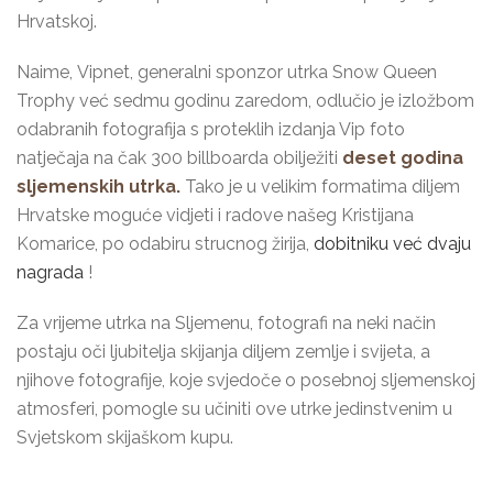
Hrvatskoj.
Naime, Vipnet, generalni sponzor utrka Snow Queen
Trophy već sedmu godinu zaredom, odlučio je izložbom
odabranih fotografija s proteklih izdanja Vip foto
natječaja na čak 300 billboarda obilježiti
deset godina
sljemenskih utrka.
Tako je u velikim formatima diljem
Hrvatske moguće vidjeti i radove našeg Kristijana
Komarice, po odabiru strucnog žirija,
dobitniku već dvaju
nagrada
!
Za vrijeme utrka na Sljemenu, fotografi na neki način
postaju oči ljubitelja skijanja diljem zemlje i svijeta, a
njihove fotografije, koje svjedoče o posebnoj sljemenskoj
atmosferi, pomogle su učiniti ove utrke jedinstvenim u
Svjetskom skijaškom kupu.