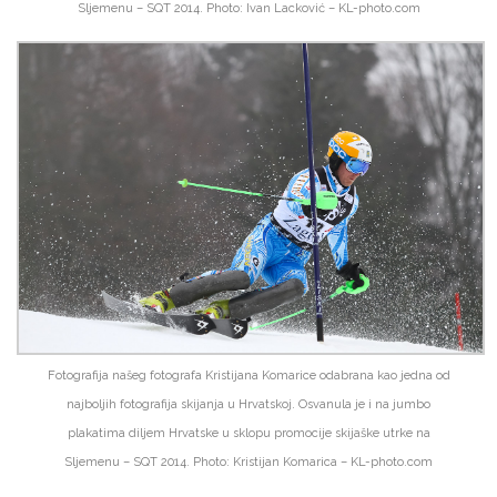
Sljemenu – SQT 2014. Photo: Ivan Lacković – KL-photo.com
Fotografija našeg fotografa Kristijana Komarice odabrana kao jedna od
najboljih fotografija skijanja u Hrvatskoj. Osvanula je i na jumbo
plakatima diljem Hrvatske u sklopu promocije skijaške utrke na
Sljemenu – SQT 2014. Photo: Kristijan Komarica – KL-photo.com