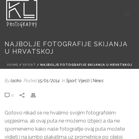
NAJBOLJE FOTOGRAFIJE SKIJANJA
U HRVATSKOJ
HOME
/
SPORT
/ NAJBOLJE FOTOGRAFIJE SKIJANJA U HRVATSKOJ
By
lacko
Posted
15/01/2014
In
Sport
,
Vijesti | News
0
Gotovo nikad se ne hvalimo svojim fotografskim
uspjesima, ali ovaj puta ne možemo izbjeći a da ne
spomenemo kako naše fotografije ovaj puta možete
vidjeti i na jumbo plakatima uz prometnice po cijeloj