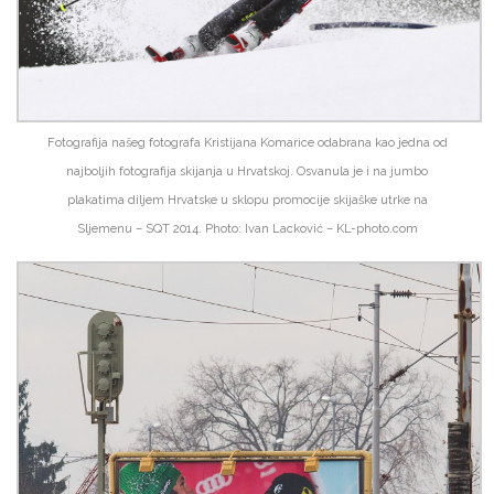
Fotografija našeg fotografa Kristijana Komarice odabrana kao jedna od
najboljih fotografija skijanja u Hrvatskoj. Osvanula je i na jumbo
plakatima diljem Hrvatske u sklopu promocije skijaške utrke na
Sljemenu – SQT 2014. Photo: Ivan Lacković – KL-photo.com