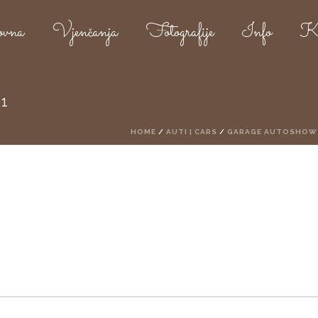
ovna
Vjenčanja
Fotografije
Info
Ko
1
HOME
/
AUTI | CARS
/
GARAGE AUTOSHOW 