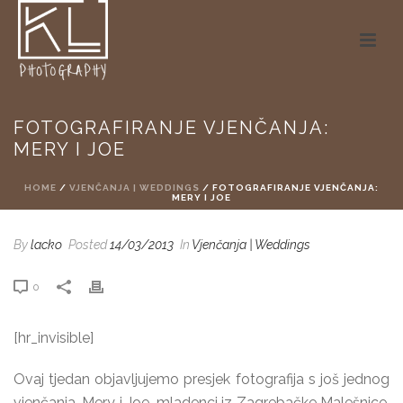
FOTOGRAFIRANJE VJENČANJA:
MERY I JOE
HOME
/
VJENČANJA | WEDDINGS
/ FOTOGRAFIRANJE VJENČANJA:
MERY I JOE
By
lacko
Posted
14/03/2013
In
Vjenčanja | Weddings
0
[hr_invisible]
Ovaj tjedan objavljujemo presjek fotografija s još jednog
vjenčanja. Mery i Joe, mladenci iz Zagrebačke Malešnice,