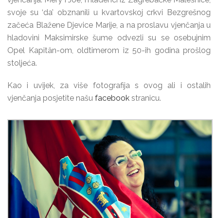
svoje su ‘da’ obznanili u kvartovskoj crkvi Bezgrešnog
začeća Blažene Djevice Marije, a na proslavu vjenčanja u
hladovini Maksimirske šume odvezli su se osebujnim
Opel Kapitän-om, oldtimerom iz 50-ih godina prošlog
stoljeća.
Kao i uvijek, za više fotografija s ovog ali i ostalih
vjenčanja posjetite našu
facebook
stranicu.