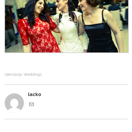
Vjenčanja
Weddings
,
lacko