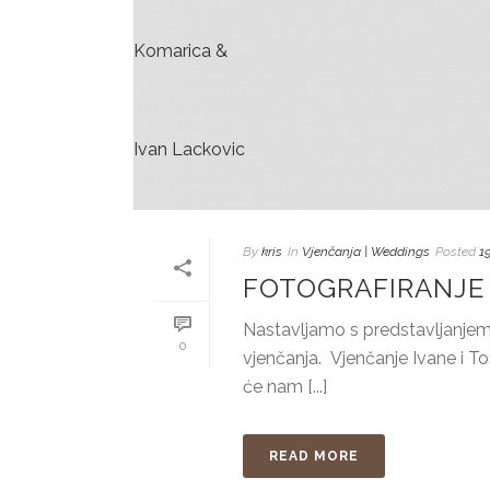
By
kris
In
Vjenčanja | Weddings
Posted
1
FOTOGRAFIRANJE 
Nastavljamo s predstavljanjem f
0
vjenčanja. Vjenčanje Ivane i Tomi
će nam [...]
READ MORE