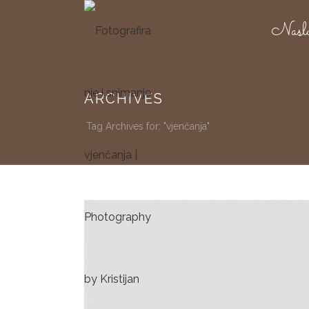
Nasl
ARCHIVES
Tag Archives for: "vjenčanja"