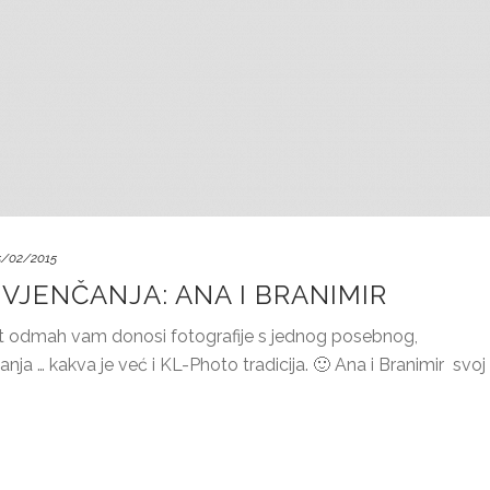
5/02/2015
VJENČANJA: ANA I BRANIMIR
t odmah vam donosi fotografije s jednog posebnog,
nja … kakva je već i KL-Photo tradicija. 🙂 Ana i Branimir svoj