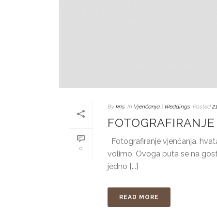
By
kris
In
Vjenčanja | Weddings
Posted
2
FOTOGRAFIRANJE 
Fotografiranje vjenčanja, hvata
0
volimo. Ovoga puta se na gostop
jedno [...]
READ MORE