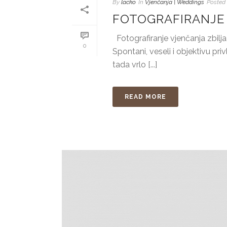
By
lacko
In
Vjenčanja | Weddings
Posted
FOTOGRAFIRANJE 
Fotografiranje vjenčanja zbilja
0
Spontani, veseli i objektivu p
tada vrlo [...]
READ MORE