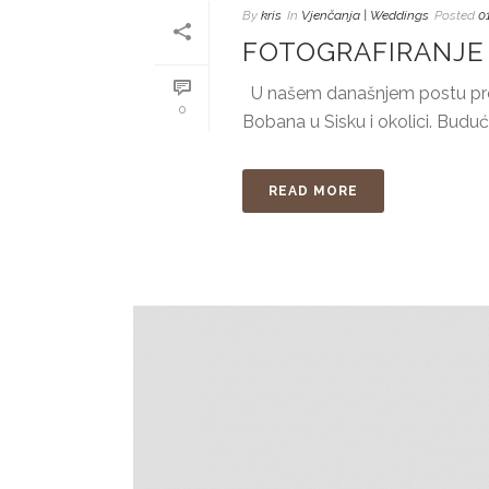
By
kris
In
Vjenčanja | Weddings
Posted
0
FOTOGRAFIRANJE 
U našem današnjem postu preds
0
Bobana u Sisku i okolici. Budući d
READ MORE