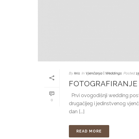
By
kris
In
Vjenčanja | Weddings
Posted
1
FOTOGRAFIRANJE 
Prvi ovogodišnji wedding pos
0
drugačijeg i jedinstvenog vjenča
dan [...]
READ MORE