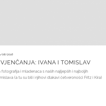
9/08/2016
VJENČANJA: IVANA I TOMISLAV
otografija i mladenaca s naših najljepših i najboljih
slava (a tu su bili i njihovi dlakavi četveronošci Fritz i Kira)