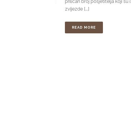
prilican broj posjetitelja koji 
zvijezde [...]
READ MORE