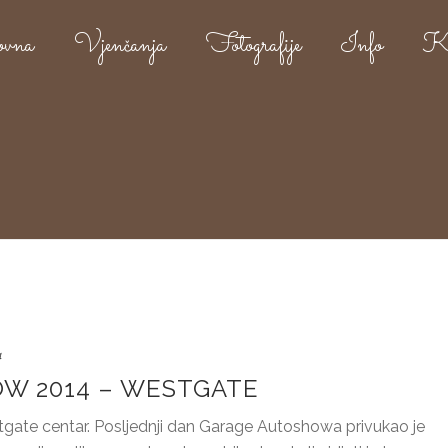
ovna
Vjenčanja
Fotografije
Info
Ko
4
W 2014 – WESTGATE
tgate centar. Posljednji dan Garage Autoshowa privukao je