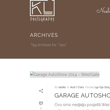
Nasl
ARCHIVES
Tag Archives for: "cars"
By
lacko
In
Auti | Cars
Posted
19/05/201
GARAGE AUTOSHO
Ovu smo nedjelju posjetili Wes
0