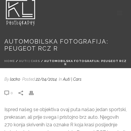
AUTOMOBILSKA FOTOGRAFIJA:
PEUGEOT RCZ R
HOME
/
AUTI | CARS
/ AUTOMOBILSKA FOTOGRAFIJA: PEUGEOT RCZ
R
By
lacko
Posted
22/04/2014
In
Auti | Cars
0
Ispred našeg se objektiva ovaj puta našao jedan sportski,
prekrasan, ali prije svega i pristojno brz auto. Njegovih
270 konja skrivenih iza oznake R koja krasi posljednje