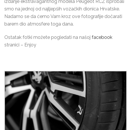
izdanje ekstravagantnog modela Peugeot RCZ isprobali
smo na jednoj od najljepših vozačkih dionica Hrvatske.
Nadamo se da ćemo Vam kroz ove fotografije dočarati
barem dio atmosfere toga dana.
Ostatak fotki možete pogledati na našoj
facebook
stranici – Enjoy