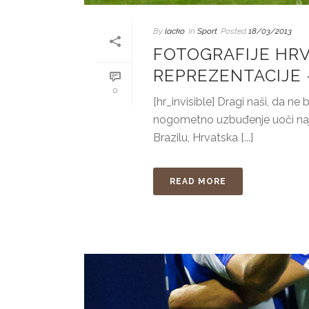
By
lacko
In
Sport
Posted
18/03/2013
FOTOGRAFIJE HR
REPREZENTACIJE 
0
[hr_invisible] Dragi naši, da n
nogometno uzbuđenje uoči najat
Brazilu, Hrvatska [...]
READ MORE