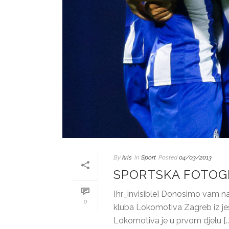
By
kris
In
Sport
Posted
04/03/2013
SPORTSKA FOTOG
[hr_invisible] Donosimo vam na
0
kluba Lokomotiva Zagreb iz je
Lokomotiva je u prvom djelu [...