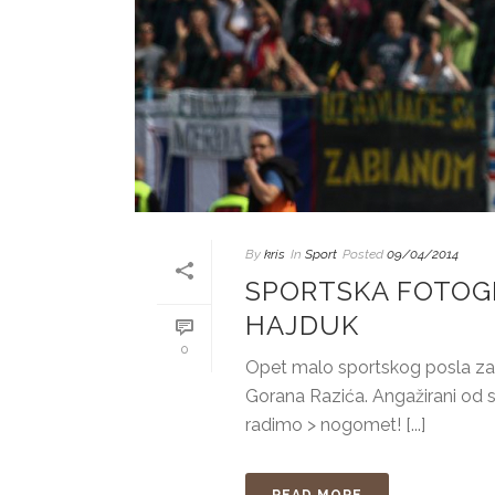
By
kris
In
Sport
Posted
09/04/2014
SPORTSKA FOTOGR
HAJDUK
0
Opet malo sportskog posla za 
Gorana Razića. Angažirani od 
radimo > nogomet! [...]