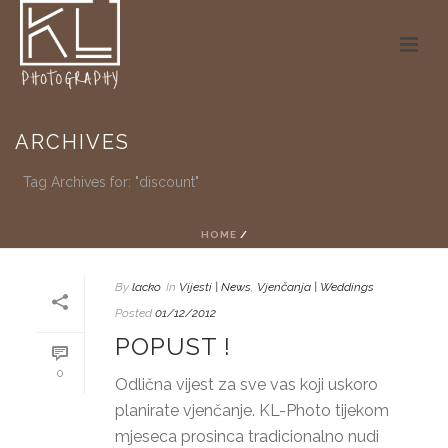
ARCHIVES
Tag Archives for: "discount"
HOME
/
By
lacko
In
Vijesti | News
,
Vjenčanja | Weddings
Posted
01/12/2012
POPUST !
0
Odlična vijest za sve vas koji uskoro
planirate vjenčanje. KL-Photo tijekom
mjeseca prosinca tradicionalno nudi